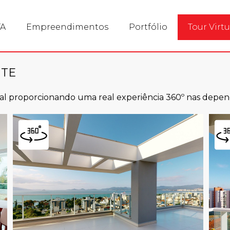
 qualidade e confiança. Selo de qualidade ISO 9001 e PB
TA
Empreendimentos
Portfólio
Tour Virtu
NTE
tual proporcionando uma real experiência 360º nas dep