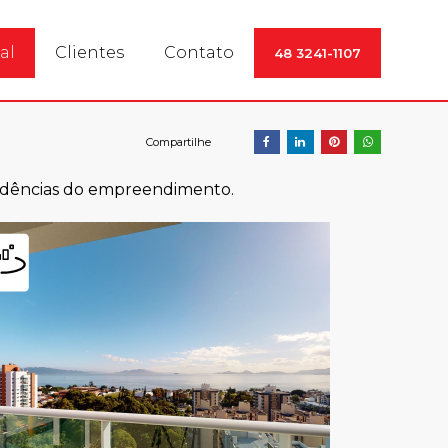
QP nível A, mais de 50 anos de atuação na Grande Floria
al
Clientes
Contato
48 3241-1107
endências do empreendimento.